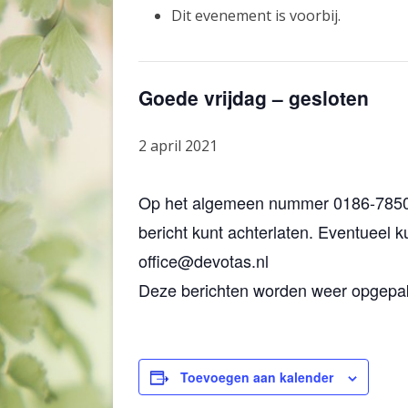
Dit evenement is voorbij.
VOLWASSENEN
WACHTTIJDEN
DOORVERWIJZEN SGGZ
CRISIS
Goede vrijdag – gesloten
DEVOTAS EN MONARCHVLINDER
2 april 2021
KLACHTENREGELING
Op het algemeen nummer 0186-78501
bericht kunt achterlaten. Eventueel 
office@devotas.nl
Deze berichten worden weer opgepakt
Toevoegen aan kalender