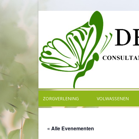
ZORGVERLENING
VOLWASSENEN
CLIËNT EN KWALITEIT
THERAPIEËN
MEDISCHE GEGEVENS
SEMINARS TRAININGEN
« Alle Evenementen
AVG
DIAGNOSTIEK VOOR