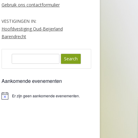
VOOR VOLWASSENEN
Gebruik ons contactformulier
ORTHOPEDAGOOG/
VESTIGINGEN IN:
PSYCHOLOOG K&J (VERVULD)
Hoofdvestiging Oud-Beijerland
RECEPTIONISTE/ TELEFONISTE
Barendrecht
(VERVULD)
S
e
a
r
Aankomende evenementen
c
h
Er zijn geen aankomende evenementen.
Bericht