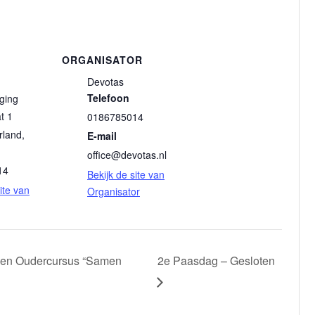
ORGANISATOR
Devotas
Telefoon
ging
t 1
0186785014
rland
,
E-mail
office@devotas.nl
14
Bekijk de site van
ite van
Organisator
den Oudercursus “Samen
2e Paasdag – Gesloten