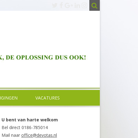
IGINGEN
VACATURES
KTIJK OUD BEIJERLAND
GZ-PSYCHOLOOG MEDIO 2026 –
U bent van harte welkom
VERVULD
KTIJK BARENDRECHT
Bel direct 0186-785014
BASISPSYCHOLOOG BASIS GGZ
Mail naar
office@devotas.nl