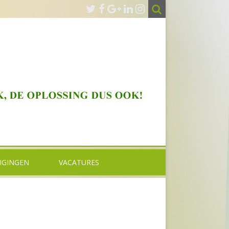
IGINGEN
VACATURES
KTIJK OUD BEIJERLAND
GZ-PSYCHOLOOG MEDIO 2026 –
VERVULD
KTIJK BARENDRECHT
BASISPSYCHOLOOG BASIS GGZ