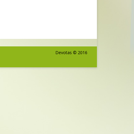
VOOR VOLWASSENEN
ORTHOPEDAGOOG/
PSYCHOLOOG K&J (VERVULD)
RECEPTIONISTE/ TELEFONISTE
(VERVULD)
Devotas © 2016