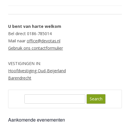
U bent van harte welkom
Bel direct 0186-785014
Mail naar
office@devotas.nl
Gebruik ons contactformulier
VESTIGINGEN IN:
Hoofdvestiging Oud-Beijerland
Barendrecht
S
e
a
r
Aankomende evenementen
c